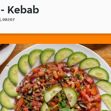
 - Kebab
l, 08207