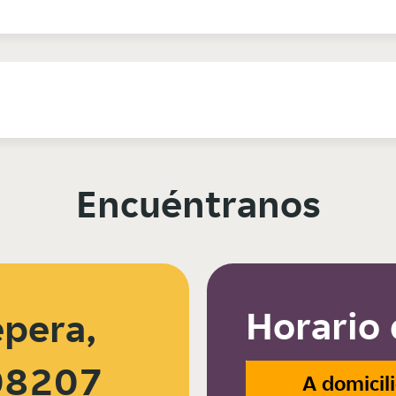
Encuéntranos
Horario 
pera,
 08207
A domicil