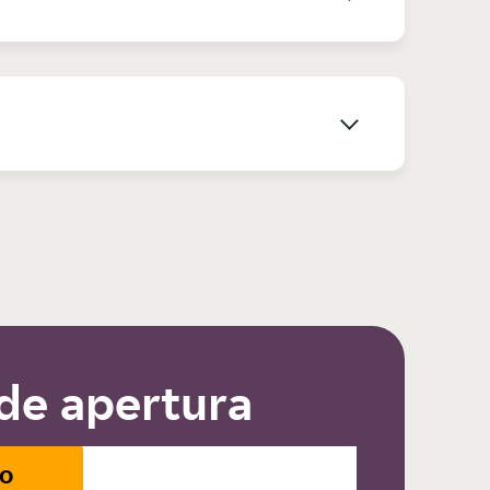
de apertura
io