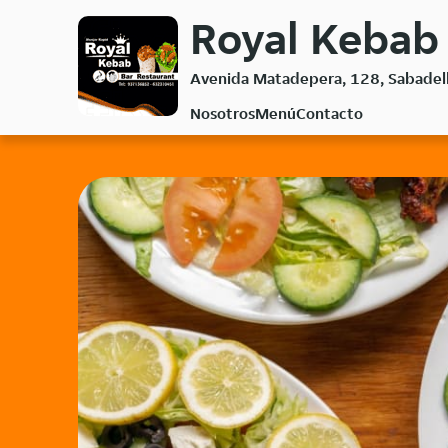
Volver
Royal Kebab
al
menú
Avenida Matadepera, 128, Sabadel
principal
Nosotros
Menú
Contacto